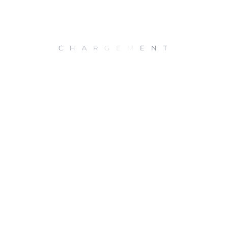
C
H
A
R
G
E
M
E
N
T